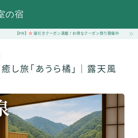
室の宿
【PR】
値引きクーポン満載！お得なクーポン祭り開催中
の癒し旅「あうら橘」｜露天風