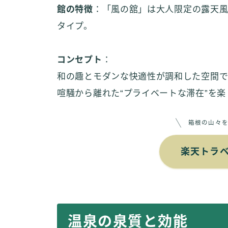
館の特徴
：「風の舘」は大人限定の露天
タイプ。
コンセプト
：
和の趣とモダンな快適性が調和した空間で
喧騒から離れた“プライベートな滞在”を
箱根の山々
楽天トラ
温泉の泉質と効能