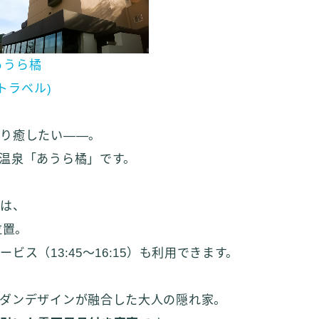
あうら橘
トラベル)
くり癒したい——。
温泉「あうら橘」です。
宿は、
位置。
ス（13:45〜16:15）も利用できます。
ダンデザインが融合した大人の隠れ家。