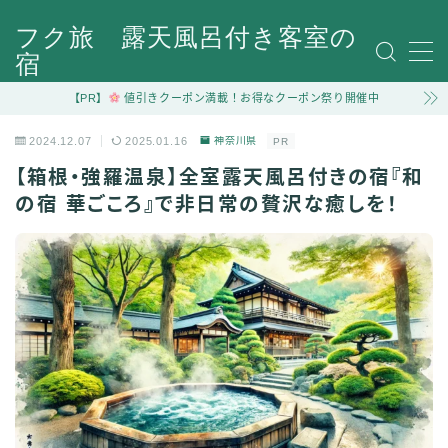
フク旅 露天風呂付き客室の
宿
MENU
お問い合わせ
【PR】
値引きクーポン満載！お得なクーポン祭り開催中
お問い合わせ
2024.12.07
2025.01.16
神奈川県
PR
お問い合わせ
サンプルページ
【箱根・強羅温泉】全室露天風呂付きの宿『和
デモプリセット記事 #4
の宿 華ごころ』で非日常の贅沢な癒しを！
デモプリセット記事 #7
デモプリセット記事 Part02
トップページ
プライバシーポリシー・免責事項
利用規約／特定商取引法に基づく表記
有料記事の決済完了ページ
管理人プロフィール
記事一覧
運営者情報